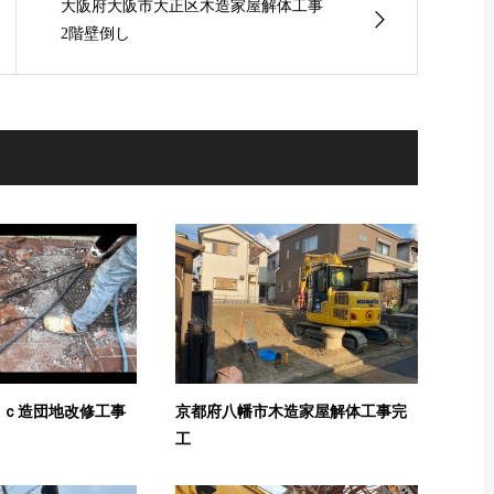
大阪府大阪市大正区木造家屋解体工事
2階壁倒し
ｒｃ造団地改修工事
京都府八幡市木造家屋解体工事完
り
工