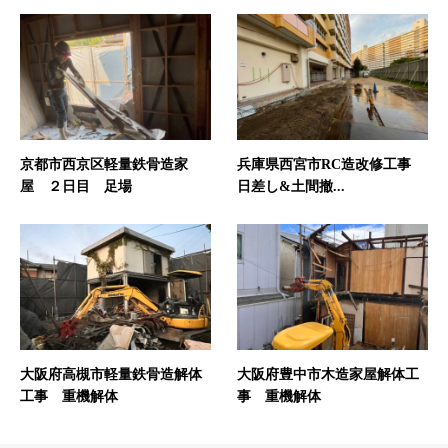
京都市西京区軽量鉄骨造家
兵庫県西宮市RC造改修工事
屋 ２日目 足場
日差し&土間撤...
大阪府高槻市軽量鉄骨造解体
大阪府豊中市木造家屋解体工
工事 重機解体
事 重機解体